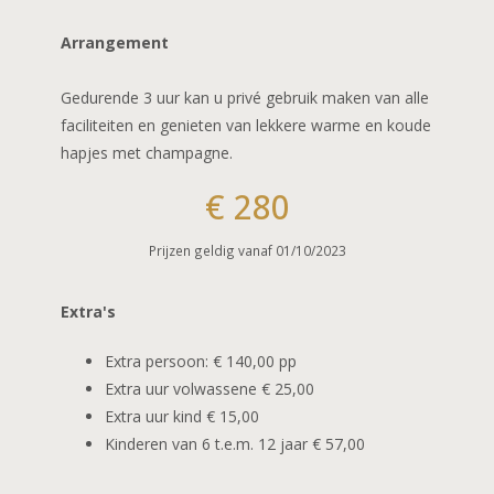
CADEAUBON
L’Eau de vie
Fotoalbum
Arrangement
Rome
In de buurt
Gedurende 3 uur kan u privé gebruik maken van alle
Je t’ aime
faciliteiten en genieten van lekkere warme en koude
hapjes met champagne.
Belle Saison
€ 280
Bon anniversaire
Prijzen geldig vanaf 01/10/2023
La vie en rose
Extra's
Extra persoon: € 140,00 pp
Extra uur volwassene € 25,00
Extra uur kind € 15,00
Kinderen van 6 t.e.m. 12 jaar € 57,00