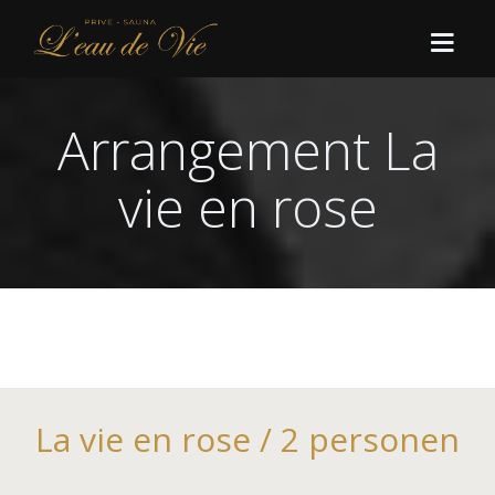
Arrangement La
HOME
vie en rose
AANBOD
ARRANGEMENTEN
RESERVEER
Basisarrangementen
LAST MINUTES
Paris
Basis 2 uur
VARIA
Relaxe
Basis 3 uur
La vie en rose / 2 personen
CONTACT
Barcelone
Faq
Basis 4 uur