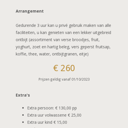
CADEAUBON
L’Eau de vie
Fotoalbum
Arrangement
Rome
In de buurt
Gedurende 3 uur kan u privé gebruik maken van alle
Je t’ aime
faciliteiten, u kan genieten van een lekker uitgebreid
ontbijt (assortiment van verse broodjes, fruit,
Belle Saison
yoghurt, zoet en hartig beleg, vers geperst fruitsap,
koffie, thee, water, ontbijtgranen, eitje)
Bon anniversaire
€ 260
La vie en rose
Prijzen geldig vanaf 01/10/2023
Extra's
Extra persoon: € 130,00 pp
Extra uur volwassene € 25,00
Extra uur kind € 15,00