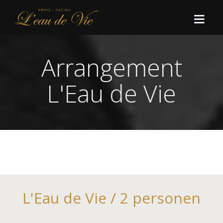
Arrangement
HOME
L'Eau de Vie
AANBOD
ARRANGEMENTEN
RESERVEER
Basisarrangementen
LAST MINUTES
Paris
Basis 2 uur
VARIA
Relaxe
Basis 3 uur
L'Eau de Vie / 2 personen
CONTACT
Barcelone
Faq
Basis 4 uur