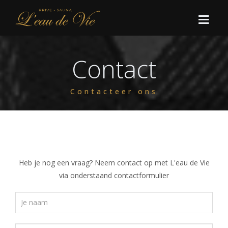
Contact
HOME
Contacteer ons
AANBOD
ARRANGEMENTEN
RESERVEER
Basisarrangementen
Heb je nog een vraag? Neem contact op met L'eau de Vie
LAST MINUTES
Paris
Basis 2 uur
via onderstaand contactformulier
VARIA
Relaxe
Basis 3 uur
CONTACT
Barcelone
Faq
Basis 4 uur