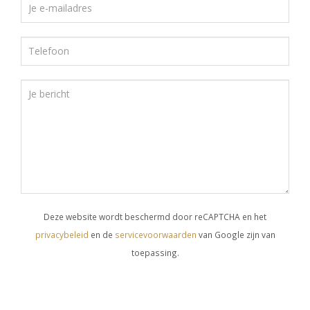
CADEAUBON
L’Eau de vie
Fotoalbum
Rome
In de buurt
Je t’ aime
Belle Saison
Bon anniversaire
La vie en rose
Deze website wordt beschermd door reCAPTCHA en het
privacybeleid
en de
servicevoorwaarden
van Google zijn van
toepassing.