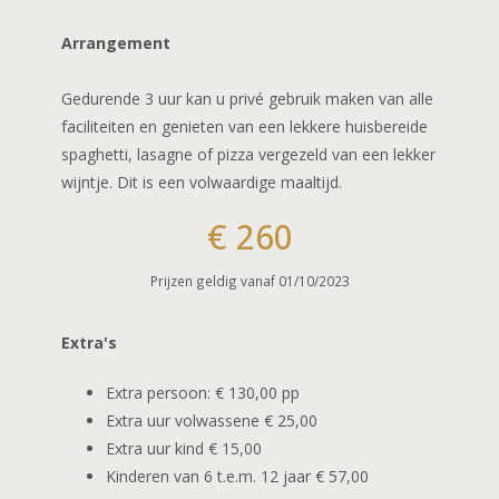
CADEAUBON
L’Eau de vie
Fotoalbum
Arrangement
Rome
In de buurt
Gedurende 3 uur kan u privé gebruik maken van alle
Je t’ aime
faciliteiten en genieten van een lekkere huisbereide
spaghetti, lasagne of pizza vergezeld van een lekker
Belle Saison
wijntje. Dit is een volwaardige maaltijd.
Bon anniversaire
€ 260
La vie en rose
Prijzen geldig vanaf 01/10/2023
Extra's
Extra persoon: € 130,00 pp
Extra uur volwassene € 25,00
Extra uur kind € 15,00
Kinderen van 6 t.e.m. 12 jaar € 57,00